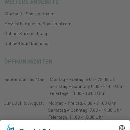
WEITERE ANGEBOTE
Startseite Sportzentrum
Physiotherapie im Sportzentrum
Online-Kursbuchung
Online-Courtbuchung
ÖFFNUNGSZEITEN
September bis Mai:
Montag - Freitag: 6:00 - 22:00 Uhr
Samstag + Sonntag: 8:00 - 21:00 Uhr
Feiertage: 11:00 - 18:00 Uhr
Juni, Juli & August:
Montag - Freitag: 6:00 - 21:00 Uhr
Samstag + Sonntag: 7:00 - 19:00 Uhr
Feiertage: 11:00 - 18:00 Uhr